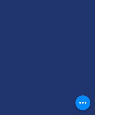
Réalisation de l'inventaire
Nous réalisons l'inventaire des
produits utilisés et des émissions
d'agents chimiques dangereux.
2
Evaluation des risques
Nous évaluons les risques en
prenant en compte les propriétés
spécifiques des produits et leurs
conditions de mise en œuvre.