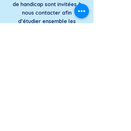
de handicap sont invitées à
nous contacter afin
d’étudier ensemble les
possibilités de participation
à cette formation.
Programme de
formation :
Les procédures dans l’approche
processus
Qu’est-ce qu’un processus ?
Description et contenu d’un
processus
Utilité des procédures dans le